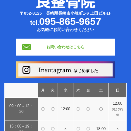
〒852-8125 長崎県長崎市小峰町1-6 上田ビル1F
095-865-9657
tel.
お気軽にお問い合わせください
お問い合わせはこちら
月
火
水
木
金
土
日
12:00
09：00～12：
〇
〇
12:00
〇
〇
〇
完全予約
30
制
15：00～19：
〇
〇
×
〇
〇
18:00
×