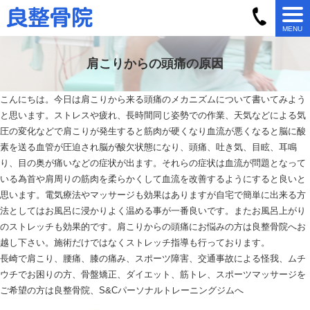
MENU
肩こりからの頭痛の原因
こんにちは。今日は肩こりから来る頭痛のメカニズムについて書いてみよう
と思います。
ストレスや疲れ、長時間同じ姿勢での作業、天気などによる気
圧の変化などで肩こりが発生すると筋肉が硬くなり血流が悪くなると脳に酸
素を送る血管が圧迫され脳が酸欠状態になり、頭痛、吐き気、目眩、耳鳴
り、目の奥が痛いなどの症状が出ます。それらの症状は血流が問題となって
いる為首や肩周りの筋肉を柔らかくして血流を改善するようにすると良いと
思います。電気療法やマッサージも効果はありますが自宅で簡単に出来る方
法としてはお風呂に浸かりよく温める事が一番良いです。またお風呂上がり
のストレッチも効果的です。肩こりからの頭痛にお悩みの方は良整骨院へお
越し下さい。施術だけではなくストレッチ指導も行っております。
長崎で肩こり、腰痛、膝の痛み、スポーツ障害、交通事故による怪我、ムチ
ウチでお困りの方、骨盤矯正、ダイエット、筋トレ、スポーツマッサージを
ご希望の方は良整骨院、
S&C
パーソナルトレーニングジムへ