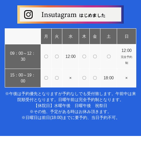
月
火
水
木
金
土
日
12:00
09：00～12：
〇
〇
12:00
〇
〇
〇
完全予約
30
制
15：00～19：
〇
〇
×
〇
〇
18:00
×
00
※午後は予約優先となりますが予約なしでも受付致します。午前中は来
院順受付となります。日曜午前は完全予約制となります。
【休院日】水曜午後 日曜午後 祝祭日
※その他、予定がある時はお休み頂きます。
※日曜日は前日(18:00)までに要予約、当日予約不可。