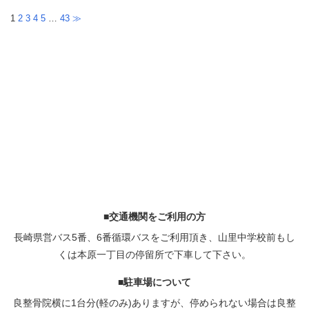
1
2
3
4
5
…
43
≫
■交通機関をご利用の方
長崎県営バス5番、6番循環バスをご利用頂き、山里中学校前もし
くは本原一丁目の停留所で下車して下さい。
■駐車場について
良整骨院横に1台分(軽のみ)ありますが、停められない場合は良整