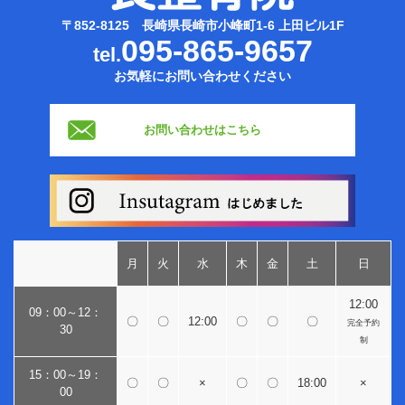
〒852-8125 長崎県長崎市小峰町1-6 上田ビル1F
095-865-9657
tel.
お気軽にお問い合わせください
お問い合わせはこちら
月
火
水
木
金
土
日
12:00
09：00～12：
〇
〇
12:00
〇
〇
〇
完全予約
30
制
15：00～19：
〇
〇
×
〇
〇
18:00
×
00