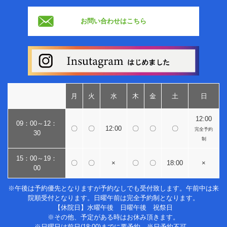
お問い合わせはこちら
月
火
水
木
金
土
日
12:00
09：00～12：
〇
〇
12:00
〇
〇
〇
完全予約
30
制
15：00～19：
〇
〇
×
〇
〇
18:00
×
00
※午後は予約優先となりますが予約なしでも受付致します。午前中は来
院順受付となります。日曜午前は完全予約制となります。
【休院日】水曜午後 日曜午後 祝祭日
※その他、予定がある時はお休み頂きます。
※日曜日は前日(18:00)までに要予約、当日予約不可。