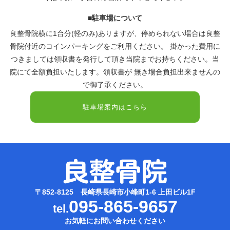
■駐車場について
良整骨院横に1台分(軽のみ)ありますが、停められない場合は良整
骨院付近のコインパーキングをご利用ください。 掛かった費用に
つきましては領収書を発行して頂き当院までお持ちください。当
院にて全額負担いたします。領収書が 無き場合負担出来ませんの
で御了承ください。
駐車場案内はこちら
〒852-8125 長崎県長崎市小峰町1-6 上田ビル1F
095-865-9657
tel.
お気軽にお問い合わせください