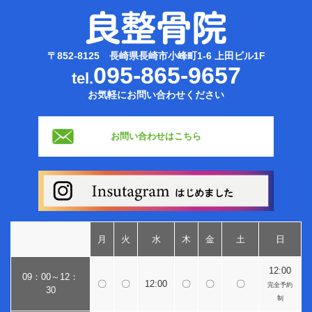
〒852-8125 長崎県長崎市小峰町1-6 上田ビル1F
095-865-9657
tel.
お気軽にお問い合わせください
お問い合わせはこちら
月
火
水
木
金
土
日
12:00
09：00～12：
〇
〇
12:00
〇
〇
〇
完全予約
30
制