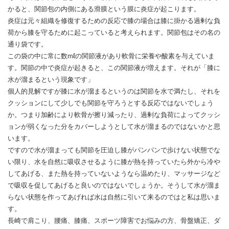
かると、関節包の内側にある滑膜という膜に炎症が起こります。
炎症は元々組織を修復するための反応で膝の場合は膝に掛かる過剰な負
荷から膝を守るために起こっていると考えられます。関節包はその名の
通り袋です。
この袋の中に常に数mℓの関節液があり軟骨に栄養や酸素を与えていま
す。関節の中で炎症が起きると、この関節液が増えます。それが「膝に
水が溜まるという現象です」
個人的見解ですが膝に水が溜まるというのは関節を水で満たし、それを
クッションにして少しでも関節を守ろうとする反応ではないでしょう
か。つまり加齢により軟骨が擦り減ったり、過剰な負荷によってクッシ
ョンが弱くなった分をカバーしようとして水が溜まるのではないかと思
います。
ですので水が溜まっても関節を圧迫し膝がパンパンで歩けない状態でな
い限り、水を自然に吸収させるように膝が熱を持っていたら外から冷や
してあげる、また熱を持っていないようなら温めたり、マッサージなど
で吸収を促してあげると良いのではないでしょうか。そうして水が溜ま
らない状態を作ってあげれば水は自然に引いて来るのではと私は思いま
す。
長崎で肩こり、腰痛、膝痛、スポーツ障害でお悩みの方、骨盤矯正、ダ