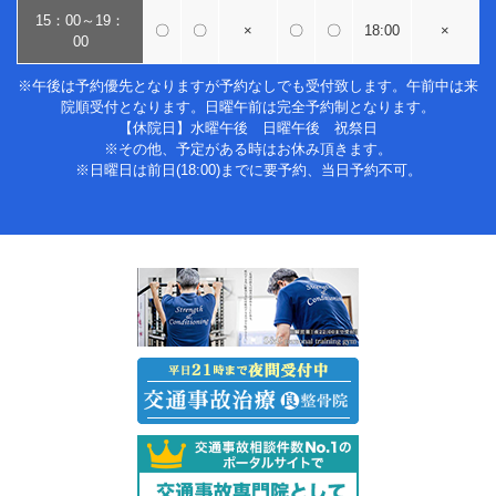
15：00～19：
〇
〇
×
〇
〇
18:00
×
00
※午後は予約優先となりますが予約なしでも受付致します。午前中は来
院順受付となります。日曜午前は完全予約制となります。
【休院日】水曜午後 日曜午後 祝祭日
※その他、予定がある時はお休み頂きます。
※日曜日は前日(18:00)までに要予約、当日予約不可。