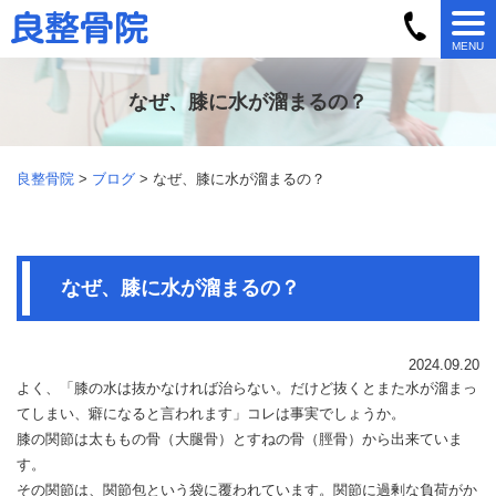
MENU
なぜ、膝に水が溜まるの？
良整骨院
>
ブログ
> なぜ、膝に水が溜まるの？
なぜ、膝に水が溜まるの？
2024.09.20
よく、「膝の水は抜かなければ治らない。だけど抜くとまた水が溜まっ
てしまい、癖になると言われます」コレは事実でしょうか。
膝の関節は太ももの骨（大腿骨）とすねの骨（脛骨）から出来ていま
す。
その関節は、関節包という袋に覆われています。関節に過剰な負荷がか