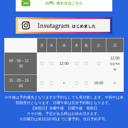
お問い合わせはこちら
月
火
水
木
金
土
日
12:00
09：00～12：
〇
〇
12:00
〇
〇
〇
完全予約
30
制
15：00～19：
〇
〇
×
〇
〇
18:00
×
00
※午後は予約優先となりますが予約なしでも受付致します。午前中は来
院順受付となります。日曜午前は完全予約制となります。
【休院日】水曜午後 日曜午後 祝祭日
※その他、予定がある時はお休み頂きます。
※日曜日は前日(18:00)までに要予約、当日予約不可。