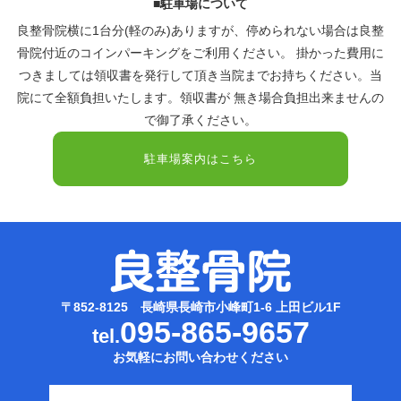
■駐車場について
良整骨院横に1台分(軽のみ)ありますが、停められない場合は良整
骨院付近のコインパーキングをご利用ください。 掛かった費用に
つきましては領収書を発行して頂き当院までお持ちください。当
院にて全額負担いたします。領収書が 無き場合負担出来ませんの
で御了承ください。
駐車場案内はこちら
〒852-8125 長崎県長崎市小峰町1-6 上田ビル1F
095-865-9657
tel.
お気軽にお問い合わせください