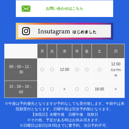
お問い合わせはこちら
月
火
水
木
金
土
日
12:00
09：00～12：
〇
〇
12:00
〇
〇
〇
完全予約
30
制
15：00～19：
〇
〇
×
〇
〇
18:00
×
00
※午後は予約優先となりますが予約なしでも受付致します。午前中は来
院順受付となります。日曜午前は完全予約制となります。
【休院日】水曜午後 日曜午後 祝祭日
※その他、予定がある時はお休み頂きます。
※日曜日は前日(18:00)までに要予約、当日予約不可。