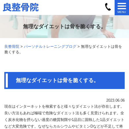
MENU
無理なダイエットは骨を脆くする。
良整骨院
>
パーソナルトレーニングブログ
> 無理なダイエットは骨を
脆くする。
無理なダイエットは骨を脆くする。
2023.06.06
現在はインターネットを検索すると様々なダイエット法が存在します。
良い方法もあれば極端で危険なダイエット法も多く見受けられます。全
く炭水化物を摂らない過度の糖質制限や
1
品目に固執した
1
品ダイエット
など大変危険です。なぜならカルシウムやビタミン
D
などが不足して将