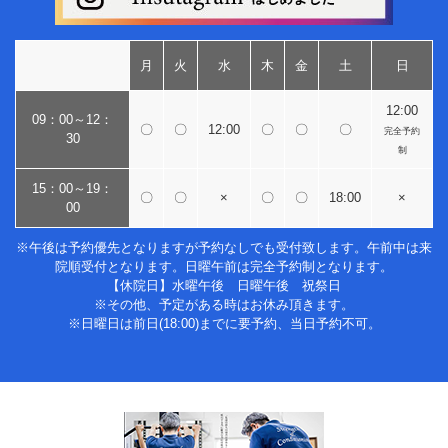
月
火
水
木
金
土
日
12:00
09：00～12：
〇
〇
12:00
〇
〇
〇
完全予約
30
制
15：00～19：
〇
〇
×
〇
〇
18:00
×
00
※午後は予約優先となりますが予約なしでも受付致します。午前中は来
院順受付となります。日曜午前は完全予約制となります。
【休院日】水曜午後 日曜午後 祝祭日
※その他、予定がある時はお休み頂きます。
※日曜日は前日(18:00)までに要予約、当日予約不可。