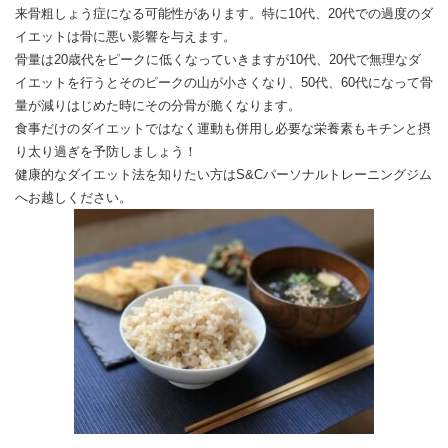
来骨粗しょう症になる可能性があります。特に
10
代、
20
代での過度のダ
イエットは骨に悪い影響を与えます。
骨量は
20
歳代をピークに低くなっていきますが
10
代、
20
代で無理なダ
イエットを行うとそのピークの山が小さくなり、
50
代、
60
代になって骨
量が減りはじめた時にその分骨が脆くなります。
食事だけのダイエットではなく運動も併用し必要な栄養素もキチンと摂
り太り過ぎを予防しましょう！
健康的なダイエット法を知りたい方は
S&C
パーソナルトレーニングジム
へお越しください。