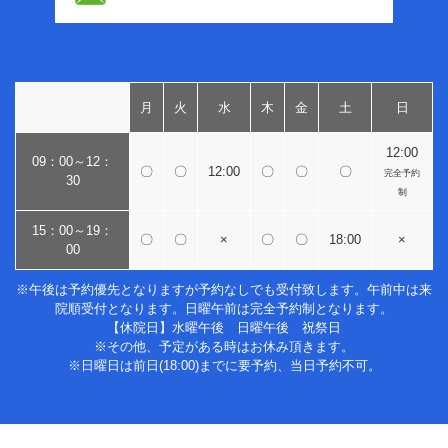
月
火
水
木
金
土
日
12:00
09：00～12：
〇
〇
12:00
〇
〇
〇
完全予約
30
制
15：00～19：
〇
〇
×
〇
〇
18:00
×
00
※午後は予約優先となりますが予約なしでも受付致します。午前中は来
院順受付となります。日曜午前は完全予約制となります。
【休院日】水曜午後 日曜午後 祝祭日
※その他、予定がある時はお休み頂きます。
※日曜日は前日(18:00)までに要予約、当日予約不可。