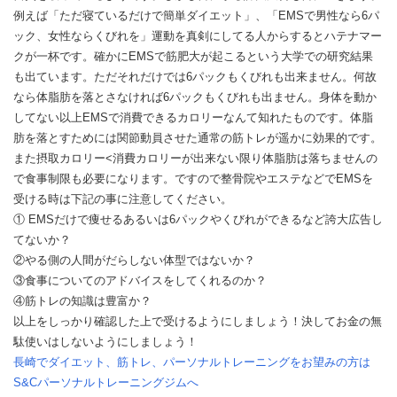
例えば「ただ寝ているだけで簡単ダイエット」、「EMSで男性なら6パ
ック、女性ならくびれを」運動を真剣にしてる人からするとハテナマー
クが一杯です。確かにEMSで筋肥大が起こるという大学での研究結果
も出ています。ただそれだけでは6パックもくびれも出来ません。何故
なら体脂肪を落とさなければ6パックもくびれも出ません。身体を動か
してない以上EMSで消費できるカロリーなんて知れたものです。体脂
肪を落とすためには関節動員させた通常の筋トレが遥かに効果的です。
また摂取カロリー<消費カロリーが出来ない限り体脂肪は落ちませんの
で食事制限も必要になります。ですので整骨院やエステなどでEMSを
受ける時は下記の事に注意してください。
① EMSだけで痩せるあるいは6パックやくびれができるなど誇大広告し
てないか？
②やる側の人間がだらしない体型ではないか？
③食事についてのアドバイスをしてくれるのか？
④筋トレの知識は豊富か？
以上をしっかり確認した上で受けるようにしましょう！決してお金の無
駄使いはしないようにしましょう！
長崎でダイエット、筋トレ、パーソナルトレーニングをお望みの方は
S&Cパーソナルトレーニングジムへ