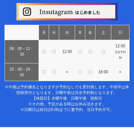
月
火
水
木
金
土
日
12:00
09：00～12：
〇
〇
12:00
〇
〇
〇
完全予約
30
制
15：00～19：
〇
〇
×
〇
〇
18:00
×
00
※午後は予約優先となりますが予約なしでも受付致します。午前中は来
院順受付となります。日曜午前は完全予約制となります。
【休院日】水曜午後 日曜午後 祝祭日
※その他、予定がある時はお休み頂きます。
※日曜日は前日(18:00)までに要予約、当日予約不可。